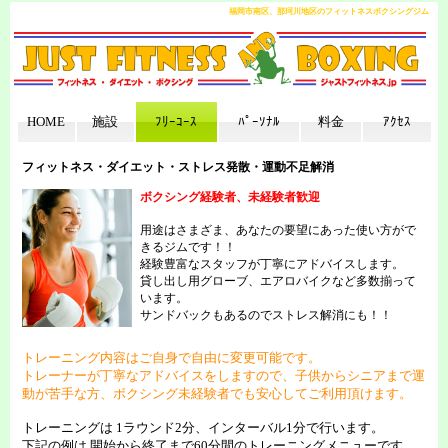
福岡市南区、那珂川地区のフィットネスボクシングジム
HOME
施設
ﾌﾘｰｺｰｽ
ﾊﾟｰｿﾅﾙ
料金
ｱｸｾｽ
フィットネス・ダイエット・ストレス発散・運動不足解消
ボクシング経験者、未経験者歓迎
用途はさまざま、あなたの要望にあった使い方がで
きるジムです！！
経験豊富なスタッフが丁寧にアドバイスします。
貸し出し用グローブ、エアロバイクなど多数揃って
います。
サンドバックもあるのでストレス解消にも！！
トレーニング内容はご自身で自由に変更可能です。
トレーナーが丁寧なアドバイスをしますので、子供からシニアまで運
動が苦手な方、ボクシング未経験者でも安心してご利用頂けます。
トレーニングは 1ラウンド2分、インターバル1分で行います。
下記の例は 開始から終了まで60分間のトレーニングメニューです。