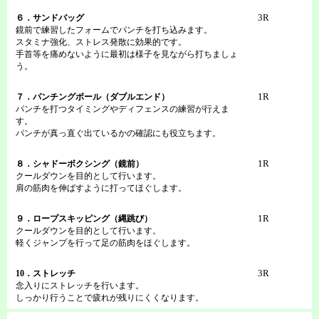
3R
６．サンドバッグ
鏡前で練習したフォームでパンチを打ち込みます。
スタミナ強化、ストレス発散に効果的です。
手首等を痛めないように最初は様子を見ながら打ちましょ
う。
1R
７．パンチングボール（ダブルエンド）
パンチを打つタイミングやディフェンスの練習が行えま
す。
パンチが真っ直ぐ出ているかの確認にも役立ちます。
1R
８．シャドーボクシング（鏡前）
クールダウンを目的として行います。
肩の筋肉を伸ばすように打ってほぐします。
1R
９．ロープスキッピング（縄跳び）
クールダウンを目的として行います。
軽くジャンプを行って足の筋肉をほぐします。
3R
10．ストレッチ
念入りにストレッチを行います。
しっかり行うことで疲れが残りにくくなります。