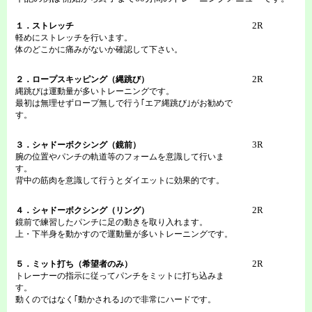
2R
１．ストレッチ
軽めにストレッチを行います。
体のどこかに痛みがないか確認して下さい。
2R
２．ロープスキッピング（縄跳び）
縄跳びは運動量が多いトレーニングです。
最初は無理せずロープ無しで行う｢エア縄跳び｣がお勧めで
す。
3R
３．シャドーボクシング（鏡前）
腕の位置やパンチの軌道等のフォームを意識して行いま
す。
背中の筋肉を意識して行うとダイエットに効果的です。
2R
４．シャドーボクシング（リング）
鏡前で練習したパンチに足の動きを取り入れます。
上・下半身を動かすので運動量が多いトレーニングです。
2R
５．ミット打ち（希望者のみ）
トレーナーの指示に従ってパンチをミットに打ち込みま
す。
動くのではなく｢動かされる｣ので非常にハードです。